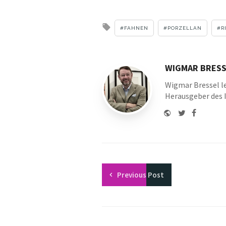
Tagged
FAHNEN
PORZELLAN
R
with
WIGMAR BRESS
Wigmar Bressel le
Herausgeber des 
Website
Twitter
Faceboo
Youtu
Previous
Post