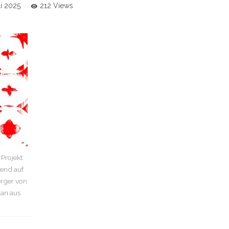
ai 2025
212 Views
Projekt:
rend auf
erger von
lan aus