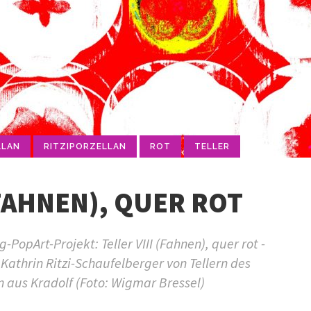
LLAN
RITZIPORZELLAN
ROT
TELLER
(FAHNEN), QUER ROT
opArt-Projekt: Teller VIII (Fahnen), quer rot -
Kathrin Ritzi-Schaufelberger von Tellern des
n aus Kradolf (Foto: Wigmar Bressel)