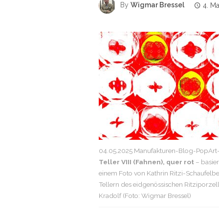
By
Wigmar Bressel
4. M
04.05.2025 Manufakturen-Blog-PopArt-
Teller VIII (Fahnen), quer rot
– basie
einem Foto von Kathrin Ritzi-Schaufelb
Tellern des eidgenössischen Ritziporzel
Kradolf (Foto: Wigmar Bressel)