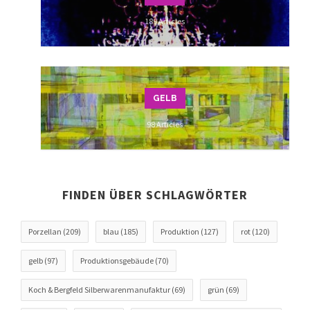
189 Articles
GELB
98 Articles
FINDEN ÜBER SCHLAGWÖRTER
Porzellan
(209)
blau
(185)
Produktion
(127)
rot
(120)
gelb
(97)
Produktionsgebäude
(70)
Koch & Bergfeld Silberwarenmanufaktur
(69)
grün
(69)