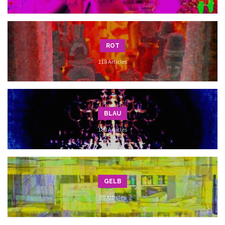
ROT
118 Articles
BLAU
188 Articles
GELB
98 Articles