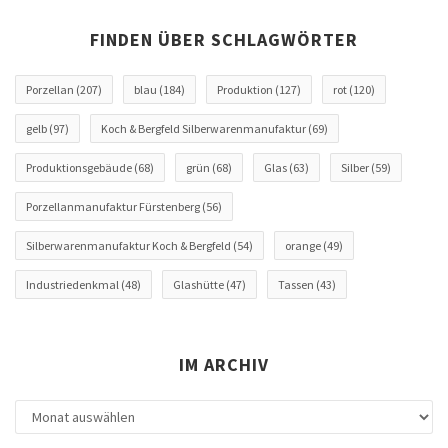
FINDEN ÜBER SCHLAGWÖRTER
Porzellan
(207)
blau
(184)
Produktion
(127)
rot
(120)
gelb
(97)
Koch & Bergfeld Silberwarenmanufaktur
(69)
Produktionsgebäude
(68)
grün
(68)
Glas
(63)
Silber
(59)
Porzellanmanufaktur Fürstenberg
(56)
Silberwarenmanufaktur Koch & Bergfeld
(54)
orange
(49)
Industriedenkmal
(48)
Glashütte
(47)
Tassen
(43)
IM ARCHIV