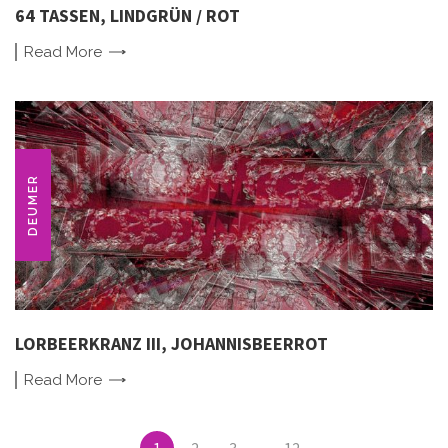
64 TASSEN, LINDGRÜN / ROT
Read
More
DEUMER
LORBEERKRANZ III, JOHANNISBEERROT
Read
More
Posts
1
2
3
...
12