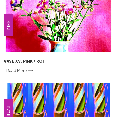
PINK
VASE XV, PINK / ROT
Read
More
BLAU