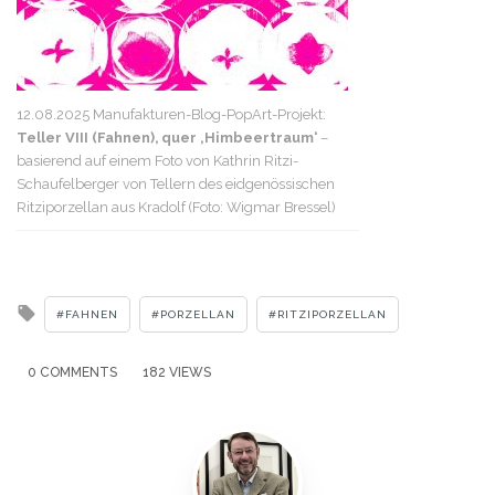
12.08.2025 Manufakturen-Blog-PopArt-Projekt:
Teller VIII (Fahnen), quer ‚Himbeertraum‘
–
basierend auf einem Foto von Kathrin Ritzi-
Schaufelberger von Tellern des eidgenössischen
Ritziporzellan aus Kradolf (Foto: Wigmar Bressel)
Tagged
FAHNEN
PORZELLAN
RITZIPORZELLAN
with
0 COMMENTS
182 VIEWS