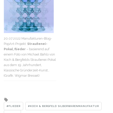
20.07.2022 Manufakturen-Blog-
PopArt-Projekt:
Straußenei-
Pokal, flieder
– basierend auf
einem Foto von Michael Bahlo von
Koch & Bergfelds Straußenei-Pokal
aus dem 19. Jahrhundert,
klassische Gründerzeit-Kunst…
(Grafik: Wigmar Bressel)
Tagged
with
FLIEDER
KOCH & BERGFELD SILBERWARENMANUFAKTUR