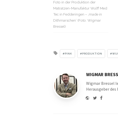
Foto in der Produktion der
Matratzen-Manufaktur Wulff Med
Tec in Fedderingen – ‚made in
Dithmarschen‘ (Foto: Wigmar
Bressel)
Tagged
PINK
PRODUKTION
WU
with
WIGMAR BRESS
Wigmar Bressel le
Herausgeber des 
Website
Twitter
Faceboo
Youtu