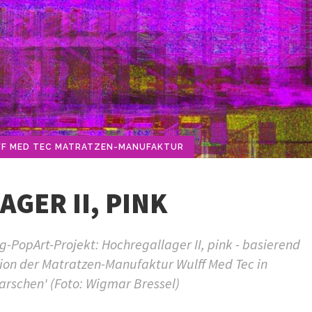
F MED TEC MATRATZEN-MANUFAKTUR
GER II, PINK
PopArt-Projekt: Hochregallager II, pink - basierend
tion der Matratzen-Manufaktur Wulff Med Tec in
arschen' (Foto: Wigmar Bressel)