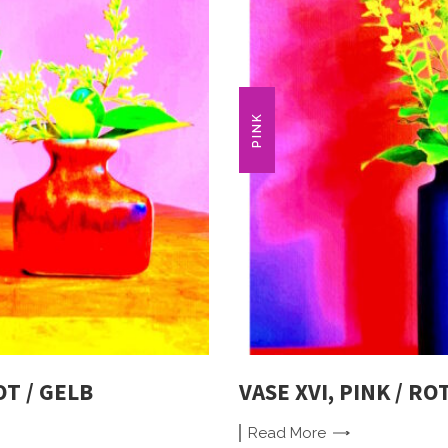
PINK
OT / GELB
VASE XVI, PINK / RO
Read
More