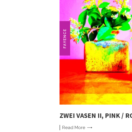
FAYENCE
ZWEI VASEN II, PINK / R
Read
More