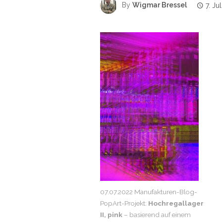
By
Wigmar Bressel
7. Ju
07.07.2022 Manufakturen-Blog-
PopArt-Projekt:
Hochregallager
II, pink
– basierend auf einem