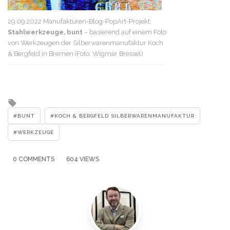
29.09.2022 Manufakturen-Blog-PopArt-Projekt:
Stahlwerkzeuge, bunt
– basierend auf einem Foto
von Werkzeugen der Silberwarenmanufaktur Koch
& Bergfeld in Bremen (Foto: Wigmar Bressel)
Tagged
with
BUNT
KOCH & BERGFELD SILBERWARENMANUFAKTUR
WERKZEUGE
0 COMMENTS
604 VIEWS