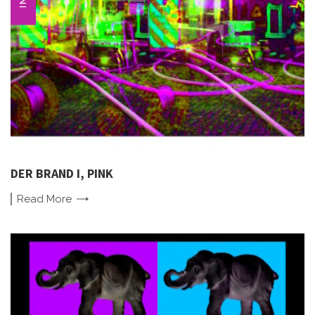
DER BRAND I, PINK
Read
More