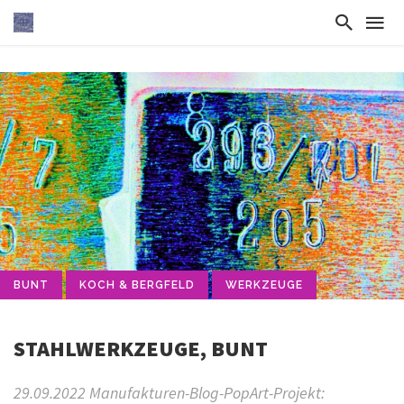
BUNT
KOCH & BERGFELD
WERKZEUGE
STAHLWERKZEUGE, BUNT
29.09.2022 Manufakturen-Blog-PopArt-Projekt: