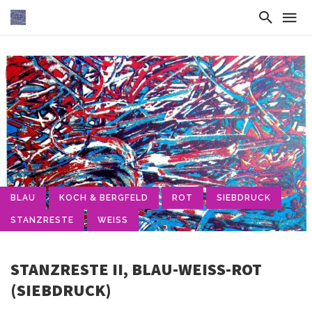
BLAU
KOCH & BERGFELD
ROT
SIEBDRUCK
STANZRESTE
WEISS
STANZRESTE II, BLAU-WEISS-ROT (
SIEBDRUCK)