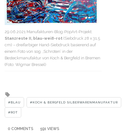
29.06.2021 Manufakturen-Blog-PopArt-Projekt:
Stanzreste II, blau-weiß-rot
(Siebdruck 28 x 31,5
cm) – dreifarbiger Hand-Siebdruck basierend auf
einem Foto von sog. ‚Schroten‘ in der
Besteckmanufaktur von Koch & Bergfeld in Bremen
(Foto: Wigmar Bressel)
Tagged
with
BLAU
KOCH & BERGFELD SILBERWARENMANUFAKTUR
ROT
0 COMMENTS
591 VIEWS