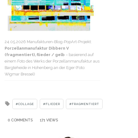
24.05.2026 Manufakturen-Blog-PopArt-Projekt:
Porzellanmanufaktur Dibbern V
(fragmentiert), flieder / gelb
– basierend auf
einem Foto des Werks der Porzellanmanufaktur aus
Bargteheide in Hohenberg an der Eger (Foto:
Wigmar Bressel)
Tagged
COLLAGE
FLIEDER
FRAGMENTIERT
with
0 COMMENTS
171 VIEWS