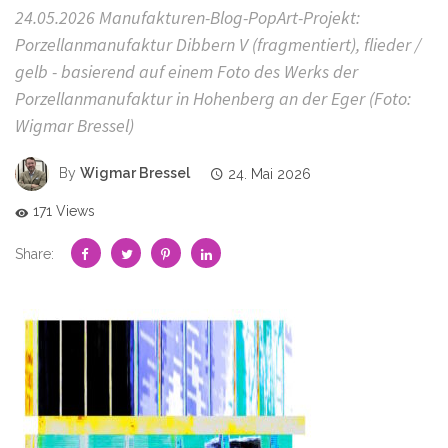
24.05.2026 Manufakturen-Blog-PopArt-Projekt:
Porzellanmanufaktur Dibbern V (fragmentiert), flieder /
gelb - basierend auf einem Foto des Werks der
Porzellanmanufaktur in Hohenberg an der Eger (Foto:
Wigmar Bressel)
By
Wigmar Bressel
24. Mai 2026
171 Views
Share: