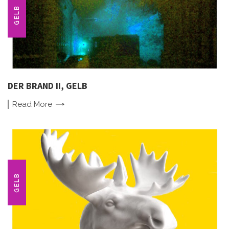
GELB
DER BRAND II, GELB
Read
More
GELB