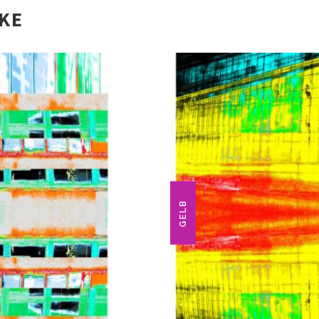
IKE
GELB