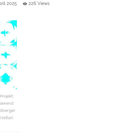
pril 2025
226 Views
rojekt:
sierend
elberger
rzellan