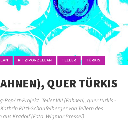
LLAN
RITZIPORZELLAN
TELLER
TÜRKIS
(FAHNEN), QUER TÜRKIS
opArt-Projekt: Teller VIII (Fahnen), quer türkis -
Kathrin Ritzi-Schaufelberger von Tellern des
n aus Kradolf (Foto: Wigmar Bressel)