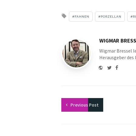
Tagged
FAHNEN
PORZELLAN
R
with
WIGMAR BRESS
Wigmar Bressel le
Herausgeber des 
Website
Twitter
Faceboo
Youtu
Previous
Post