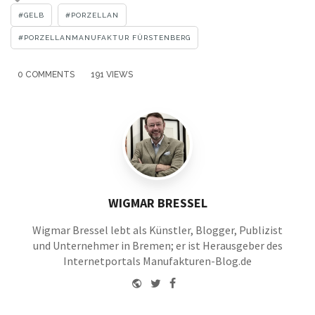
with
GELB
PORZELLAN
PORZELLANMANUFAKTUR FÜRSTENBERG
0 COMMENTS
191 VIEWS
WIGMAR BRESSEL
Wigmar Bressel lebt als Künstler, Blogger, Publizist
und Unternehmer in Bremen; er ist Herausgeber des
Internetportals Manufakturen-Blog.de
Website
Twitter
Facebook
Youtube