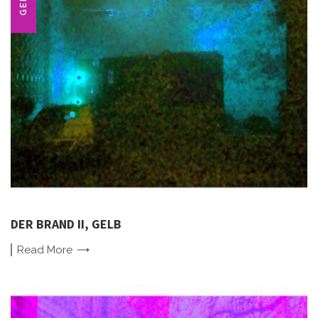
GELB
DER BRAND II, GELB
Read
More