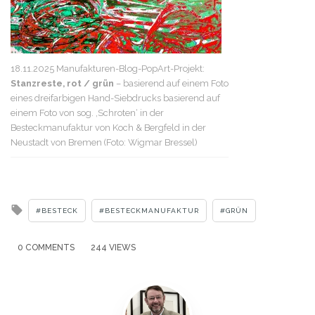
18.11.2025 Manufakturen-Blog-PopArt-Projekt:
Stanzreste, rot / grün
– basierend auf einem Foto
eines dreifarbigen Hand-Siebdrucks basierend auf
einem Foto von sog. ‚Schroten‘ in der
Besteckmanufaktur von Koch & Bergfeld in der
Neustadt von Bremen (Foto: Wigmar Bressel)
Tagged
BESTECK
BESTECKMANUFAKTUR
GRÜN
with
0 COMMENTS
244 VIEWS