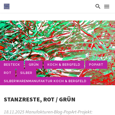
BESTECK
GRÜN
KOCH & BERGFELD
POPART
ROT
SILBER
SILBERWARENMANUFAKTUR KOCH & BERGFELD
STANZRESTE, ROT / GRÜN
18.11.2025 Manufakturen-Blog-PopArt-Projekt: