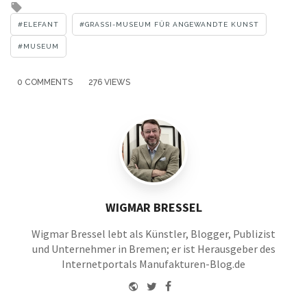
Tagged
with
ELEFANT
GRASSI-MUSEUM FÜR ANGEWANDTE KUNST
MUSEUM
0 COMMENTS
276 VIEWS
WIGMAR BRESSEL
Wigmar Bressel lebt als Künstler, Blogger, Publizist
und Unternehmer in Bremen; er ist Herausgeber des
Internetportals Manufakturen-Blog.de
Website
Twitter
Facebook
Youtube