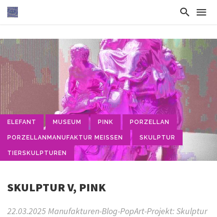
ELEFANT
MUSEUM
PINK
PORZELLAN
PORZELLANMANUFAKTUR MEISSEN
SKULPTUR
TIERSKULPTUREN
SKULPTUR V, PINK
22.03.2025 Manufakturen-Blog-PopArt-Projekt: Skulptur