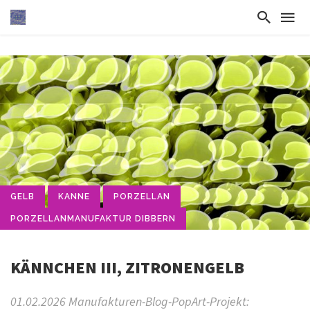
GELB
KANNE
PORZELLAN
PORZELLANMANUFAKTUR DIBBERN
KÄNNCHEN III, ZITRONENGELB
01.02.2026 Manufakturen-Blog-PopArt-Projekt: