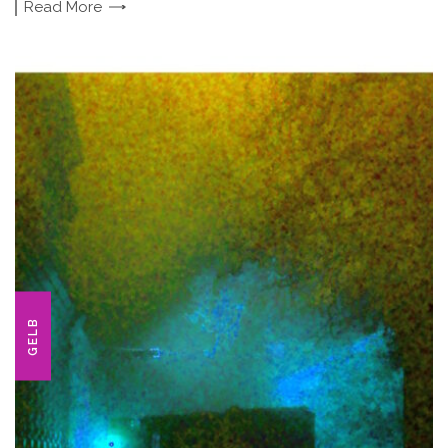
Read
More
GELB