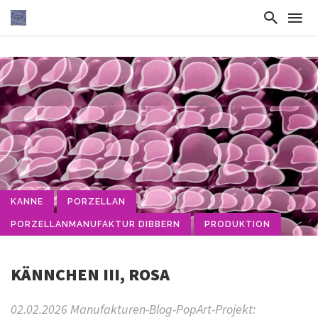
KANNE
PORZELLAN
PORZELLANMANUFAKTUR DIBBERN
PRODUKTION
KÄNNCHEN III, ROSA
02.02.2026 Manufakturen-Blog-PopArt-Projekt: