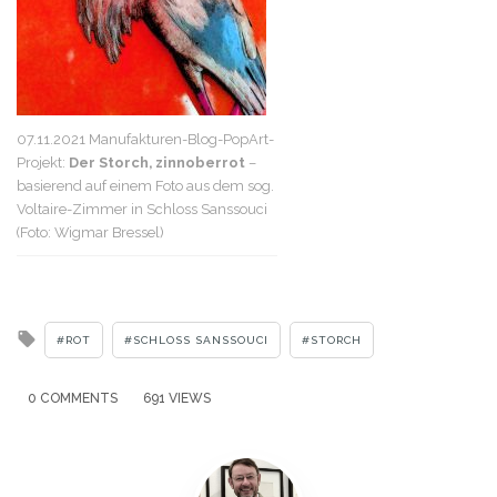
07.11.2021 Manufakturen-Blog-PopArt-
Projekt:
Der Storch, zinnoberrot
–
basierend auf einem Foto aus dem sog.
Voltaire-Zimmer in Schloss Sanssouci
(Foto: Wigmar Bressel)
Tagged
ROT
SCHLOSS SANSSOUCI
STORCH
with
0 COMMENTS
691 VIEWS