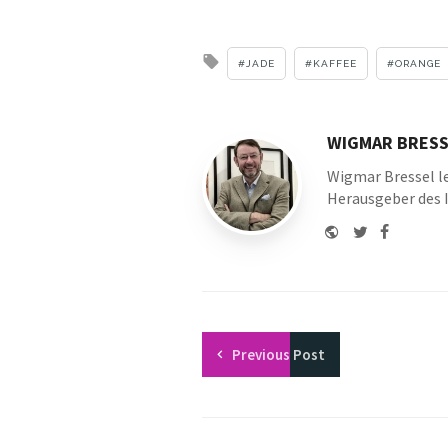
Tagged
JADE
KAFFEE
ORANGE
with
WIGMAR BRESS
Wigmar Bressel le
Herausgeber des 
Website
Twitter
Faceboo
Youtu
Previous
Post