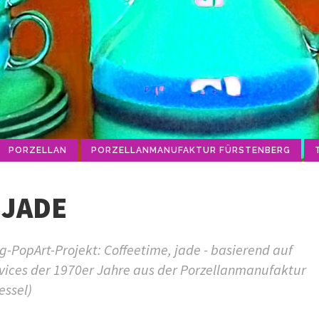
PORZELLAN
PORZELLANMANUFAKTUR FÜRSTENBERG
 JADE
-PopArt-Projekt: Coffeetime, jade - basierend auf
rvices der 1970er Jahre aus der Porzellanmanufaktur
essel)