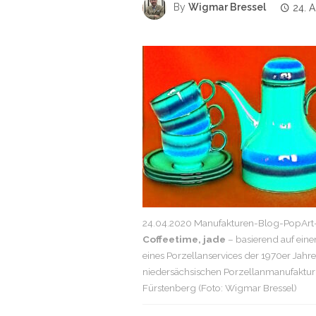
By
Wigmar Bressel
24. A
24.04.2020 Manufakturen-Blog-PopArt-
Coffeetime, jade
– basierend auf ein
eines Porzellanservices der 1970er Jahre
niedersächsischen Porzellanmanufaktur
Fürstenberg (Foto: Wigmar Bressel)