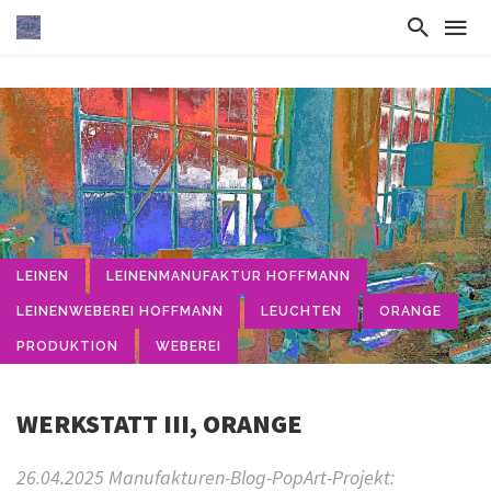
LEINEN
LEINENMANUFAKTUR HOFFMANN
LEINENWEBEREI HOFFMANN
LEUCHTEN
ORANGE
PRODUKTION
WEBEREI
WERKSTATT III, ORANGE
26.04.2025 Manufakturen-Blog-PopArt-Projekt: