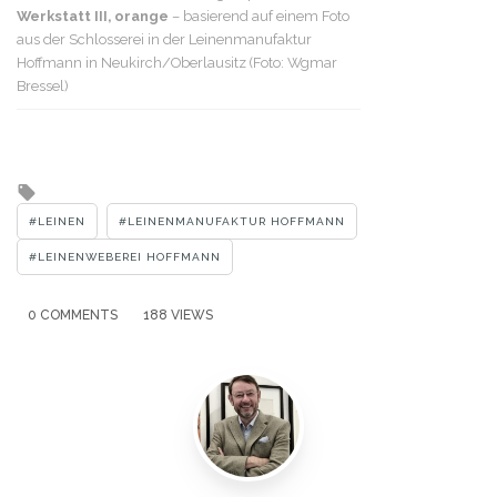
Werkstatt III, orange
– basierend auf einem Foto
aus der Schlosserei in der Leinenmanufaktur
Hoffmann in Neukirch/Oberlausitz (Foto: Wgmar
Bressel)
Tagged
with
LEINEN
LEINENMANUFAKTUR HOFFMANN
LEINENWEBEREI HOFFMANN
0 COMMENTS
188 VIEWS