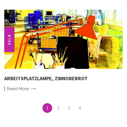
GELB
ARBEITSPLATZLAMPE, ZINNOBERROT
Read
More
Posts
1
2
3
4
navigation