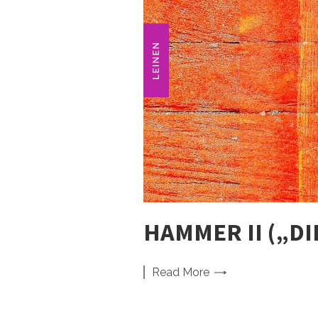
LEINEN
HAMMER II („D
Read
More