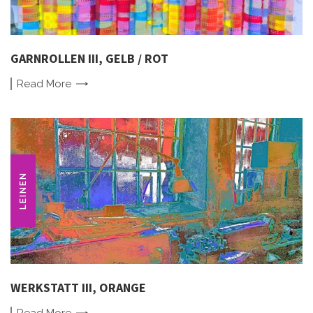
GARNROLLEN III, GELB / ROT
Read
More
LEINEN
WERKSTATT III, ORANGE
Read
More