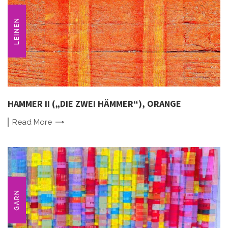
LEINEN
HAMMER II („DIE ZWEI HÄMMER“), ORANGE
Read
More
GARN