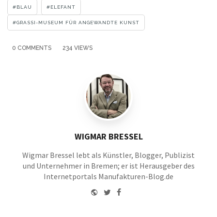
with
BLAU
ELEFANT
GRASSI-MUSEUM FÜR ANGEWANDTE KUNST
0 COMMENTS
234 VIEWS
WIGMAR BRESSEL
Wigmar Bressel lebt als Künstler, Blogger, Publizist
und Unternehmer in Bremen; er ist Herausgeber des
Internetportals Manufakturen-Blog.de
Website
Twitter
Facebook
Youtube