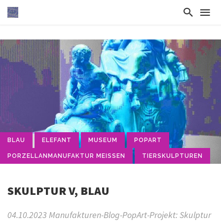
BLAU
ELEFANT
MUSEUM
POPART
PORZELLANMANUFAKTUR MEISSEN
TIERSKULPTUREN
SKULPTUR V, BLAU
04.10.2023 Manufakturen-Blog-PopArt-Projekt: Skulptur