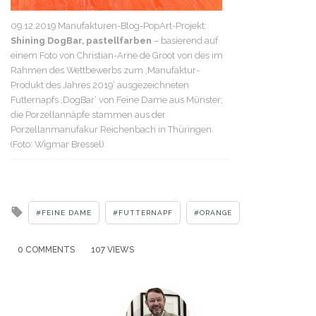
09.12.2019 Manufakturen-Blog-PopArt-Projekt:
Shining DogBar, pastellfarben
– basierend auf
einem Foto von Christian-Arne de Groot von des im
Rahmen des Wettbewerbs zum ‚Manufaktur-
Produkt des Jahres 2019‘ ausgezeichneten
Futternapfs ‚DogBar‘ von Feine Dame aus Münster;
die Porzellannäpfe stammen aus der
Porzellanmanufakur Reichenbach in Thüringen.
(Foto: Wigmar Bressel)
Tagged
FEINE DAME
FUTTERNAPF
ORANGE
with
0 COMMENTS
107 VIEWS