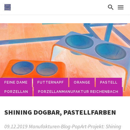
FEINE DAME
FUTTERNAPF
ORANGE
PASTELL
PORZELLAN
PORZELLANMANUFAKTUR REICHENBACH
SHINING DOGBAR, PASTELLFARBEN
09.12.2019 Manufakturen-Blog-PopArt-Projekt: Shining