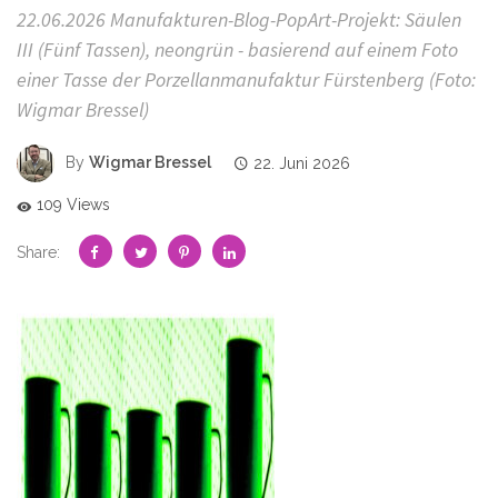
22.06.2026 Manufakturen-Blog-PopArt-Projekt: Säulen
III (Fünf Tassen), neongrün - basierend auf einem Foto
einer Tasse der Porzellanmanufaktur Fürstenberg (Foto:
Wigmar Bressel)
By
Wigmar Bressel
22. Juni 2026
109 Views
Share: