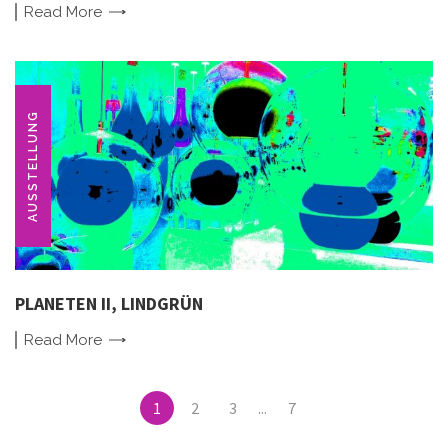
Read
More
AUSSTELLUNG
PLANETEN II, LINDGRÜN
Read
More
Posts
1
2
3
...
7
navigation