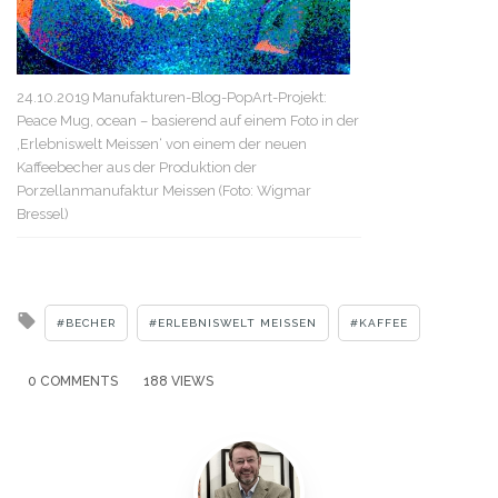
24.10.2019 Manufakturen-Blog-PopArt-Projekt:
Peace Mug, ocean – basierend auf einem Foto in der
‚Erlebniswelt Meissen‘ von einem der neuen
Kaffeebecher aus der Produktion der
Porzellanmanufaktur Meissen (Foto: Wigmar
Bressel)
Tagged
BECHER
ERLEBNISWELT MEISSEN
KAFFEE
with
0 COMMENTS
188 VIEWS