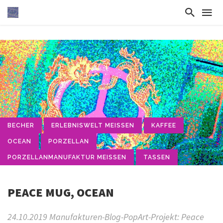
BECHER
ERLEBNISWELT MEISSEN
KAFFEE
OCEAN
PORZELLAN
PORZELLANMANUFAKTUR MEISSEN
TASSEN
PEACE MUG, OCEAN
24.10.2019 Manufakturen-Blog-PopArt-Projekt: Peace