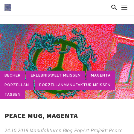
BECHER
ERLEBNISWELT MEISSEN
MAGENTA
PORZELLAN
PORZELLANMANUFAKTUR MEISSEN
TASSEN
PEACE MUG, MAGENTA
24.10.2019 Manufakturen-Blog-PopArt-Projekt: Peace