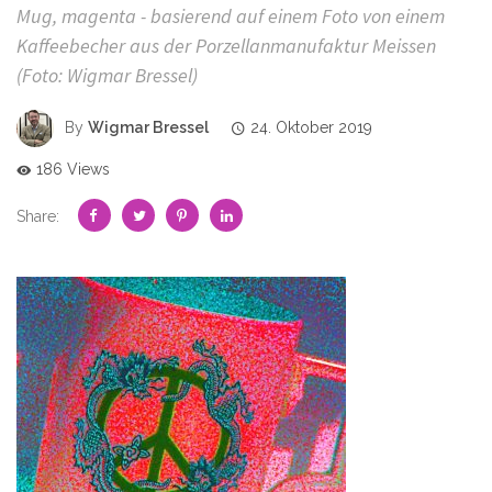
Mug, magenta - basierend auf einem Foto von einem
Kaffeebecher aus der Porzellanmanufaktur Meissen
(Foto: Wigmar Bressel)
By
Wigmar Bressel
24. Oktober 2019
186 Views
Share: