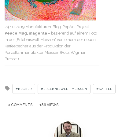
24.10.2019 Manufakturen-Blog-PopArt-Projekt:
Peace Mug, magenta
– basierend auf einem Foto
in der ‚Erlebniswelt Meissen‘ von einem der neuen
Kaffeebecher aus der Produktion der
Porzellanmanufaktur Meissen (Foto: Wigmar
Bressel)
Tagged
BECHER
ERLEBNISWELT MEISSEN
KAFFEE
with
0 COMMENTS
186 VIEWS