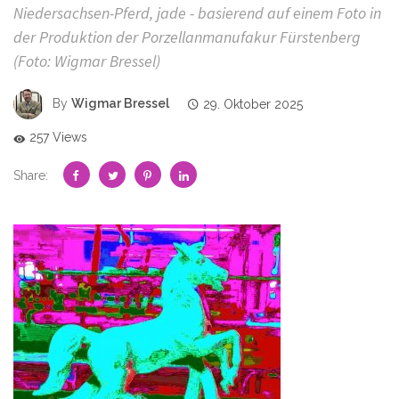
Niedersachsen-Pferd, jade - basierend auf einem Foto in
der Produktion der Porzellanmanufakur Fürstenberg
(Foto: Wigmar Bressel)
By
Wigmar Bressel
29. Oktober 2025
257 Views
Share: