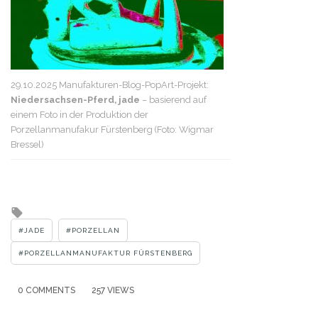
29.10.2025 Manufakturen-Blog-PopArt-Projekt:
Niedersachsen-Pferd, jade
– basierend auf
einem Foto in der Produktion der
Porzellanmanufakur Fürstenberg (Foto: Wigmar
Bressel)
Tagged
with
JADE
PORZELLAN
PORZELLANMANUFAKTUR FÜRSTENBERG
0 COMMENTS
257 VIEWS