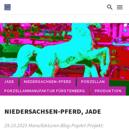
JADE
NIEDERSACHSEN-PFERD
PORZELLAN
PORZELLANMANUFAKTUR FÜRSTENBERG
PRODUKTION
NIEDERSACHSEN-PFERD, JADE
29.10.2025 Manufakturen-Blog-PopArt-Projekt: