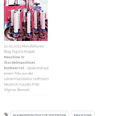
10.02.2023 Manufakturen-
Blog-PopArt-Projekt:
Maschine IV
(Kordelmaschine),
himbeerrot
– basierend auf
einem Foto aus der
Leinenmanufaktur Hoffmann
Neukirch/Lausitz (Foto:
Wigmar Bressel)
Tagged
LEINENMANUFAKTUR HOFFMANN
MASCHINE