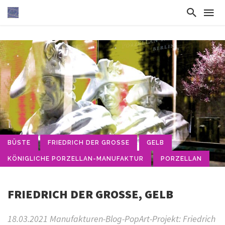
BÜSTE
FRIEDRICH DER GROSSE
GELB
KÖNIGLICHE PORZELLAN-MANUFAKTUR
PORZELLAN
FRIEDRICH DER GROSSE, GELB
18.03.2021 Manufakturen-Blog-PopArt-Projekt: Friedrich