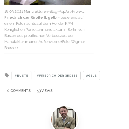
18.03.2021 Manufakturen-Blog-PopArt-Projekt:
Friedrich der Große II, gelb
– basierend auf
einem Foto nachts auf dem Hof der KPM
Königlichen Porzellanmanufaktur in Berlin von
Büsten des preußischen Vorbesitzers der
Manufaktur in einer Außenvitrine (Foto: Wigmar
Bressel)
Tagged
BÜSTE
FRIEDRICH DER GROSSE
GELB
with
0 COMMENTS
53 VIEWS