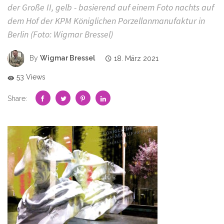
der Große II, gelb - basierend auf einem Foto nachts auf
dem Hof der KPM Königlichen Porzellanmanufaktur in
Berlin (Foto: Wigmar Bressel)
By
Wigmar Bressel
18. März 2021
53 Views
Share: