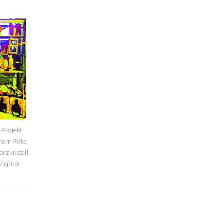
Projekt:
inem Foto
rzkristall
 Wigmar