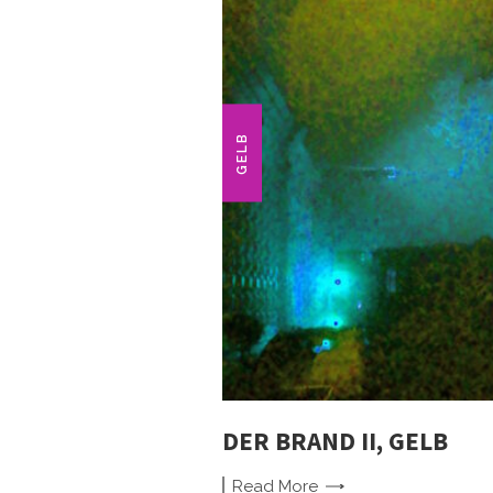
GELB
DER BRAND II, GELB
Read
More