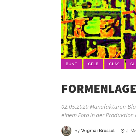
BUNT
GELB
GLAS
GL
FORMENLAGE
02.05.2020 Manufakturen-Blog
einem Foto in der Produktion 
By
Wigmar Bressel
2. M