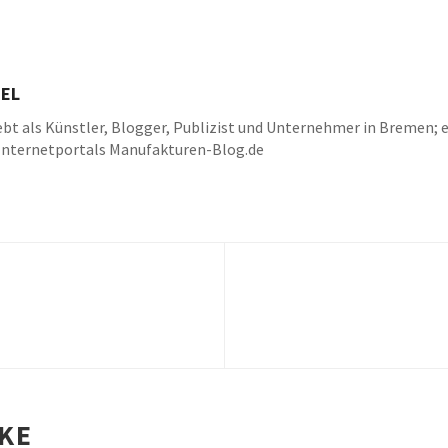
EL
bt als Künstler, Blogger, Publizist und Unternehmer in Bremen; e
Internetportals Manufakturen-Blog.de
k
be
IKE