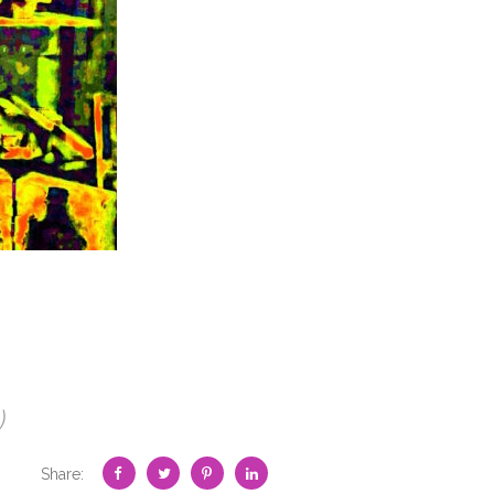
)
Share: