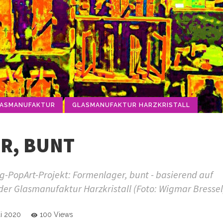
ASMANUFAKTUR
GLASMANUFAKTUR HARZKRISTALL
R, BUNT
-PopArt-Projekt: Formenlager, bunt - basierend auf
der Glasmanufaktur Harzkristall (Foto: Wigmar Bressel
ai 2020
100 Views