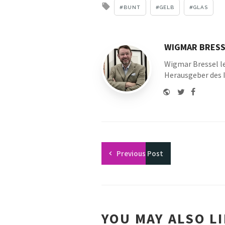
Tagged
BUNT
GELB
GLAS
with
WIGMAR BRESS
Wigmar Bressel le
Herausgeber des 
Website
Twitter
Faceboo
Youtu
Previous
Post
YOU MAY ALSO L