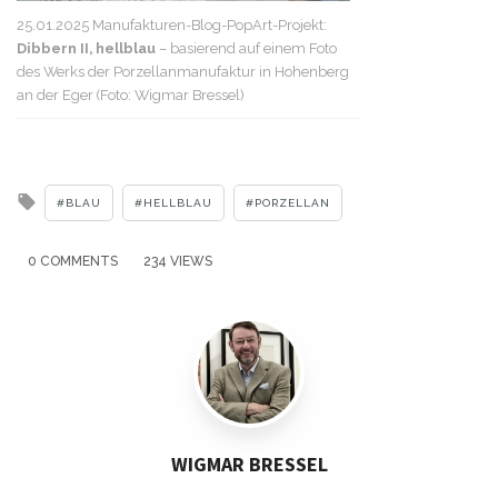
25.01.2025 Manufakturen-Blog-PopArt-Projekt:
Dibbern II, hellblau
– basierend auf einem Foto
des Werks der Porzellanmanufaktur in Hohenberg
an der Eger (Foto: Wigmar Bressel)
Tagged
BLAU
HELLBLAU
PORZELLAN
with
0 COMMENTS
234 VIEWS
WIGMAR BRESSEL