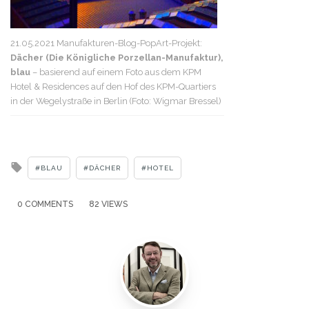
21.05.2021 Manufakturen-Blog-PopArt-Projekt:
Dächer (Die Königliche Porzellan-Manufaktur),
blau
– basierend auf einem Foto aus dem KPM
Hotel & Residences auf den Hof des KPM-Quartiers
in der Wegelystraße in Berlin (Foto: Wigmar Bressel)
Tagged
BLAU
DÄCHER
HOTEL
with
0 COMMENTS
82 VIEWS