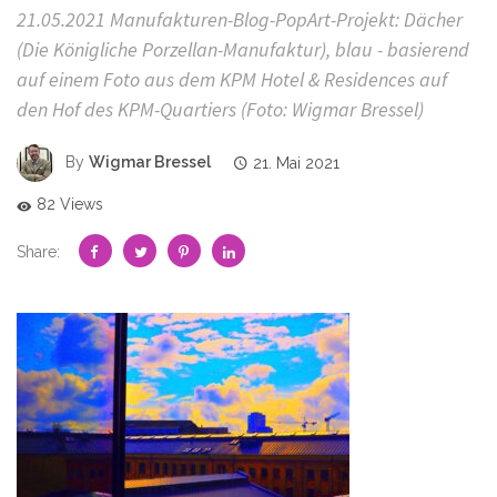
21.05.2021 Manufakturen-Blog-PopArt-Projekt: Dächer
(Die Königliche Porzellan-Manufaktur), blau - basierend
auf einem Foto aus dem KPM Hotel & Residences auf
den Hof des KPM-Quartiers (Foto: Wigmar Bressel)
By
Wigmar Bressel
21. Mai 2021
82 Views
Share: