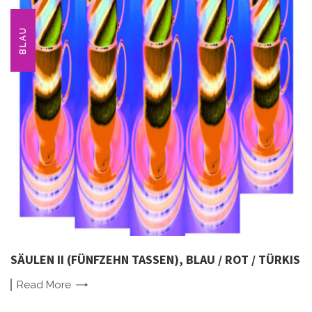
BLAU
SÄULEN II (FÜNFZEHN TASSEN), BLAU / ROT / TÜRKIS
Read
More