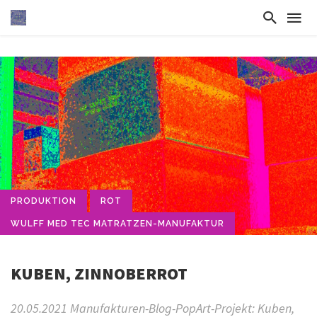
PRODUKTION
ROT
WULFF MED TEC MATRATZEN-MANUFAKTUR
KUBEN, ZINNOBERROT
20.05.2021 Manufakturen-Blog-PopArt-Projekt: Kuben,