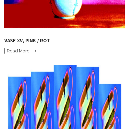
VASE XV, PINK / ROT
Read
More