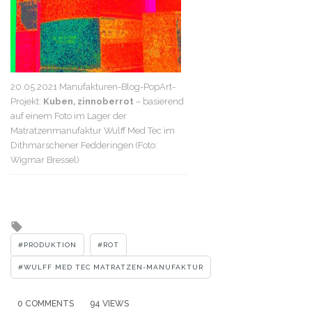
20.05.2021 Manufakturen-Blog-PopArt-
Projekt:
Kuben, zinnoberrot
– basierend
auf einem Foto im Lager der
Matratzenmanufaktur Wulff Med Tec im
Dithmarschener Fedderingen (Foto:
Wigmar Bressel)
Tagged
with
PRODUKTION
ROT
WULFF MED TEC MATRATZEN-MANUFAKTUR
0 COMMENTS
94 VIEWS