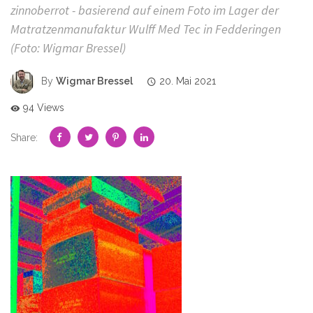
zinnoberrot - basierend auf einem Foto im Lager der
Matratzenmanufaktur Wulff Med Tec in Fedderingen
(Foto: Wigmar Bressel)
By
Wigmar Bressel
20. Mai 2021
94 Views
Share: