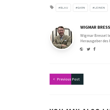
Tagged
BLAU
GARN
LEINEN
with
WIGMAR BRESS
Wigmar Bressel le
Herausgeber des 
Website
Twitter
Faceboo
Youtu
Previous
Post