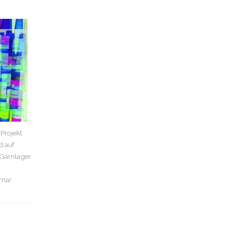
rojekt:
d auf
 Garnlager
gmar