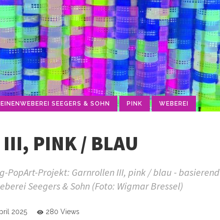
LEINENWEBEREI SEEGERS & SOHN
PINK
WEBEREI
II, PINK / BLAU
PopArt-Projekt: Garnrollen III, pink / blau - basierend
eberei Seegers & Sohn (Foto: Wigmar Bressel)
pril 2025
280 Views