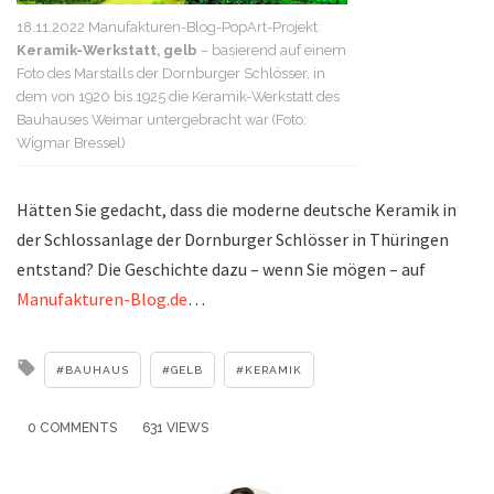
18.11.2022 Manufakturen-Blog-PopArt-Projekt:
Keramik-Werkstatt, gelb
– basierend auf einem
Foto des Marstalls der Dornburger Schlösser, in
dem von 1920 bis 1925 die Keramik-Werkstatt des
Bauhauses Weimar untergebracht war (Foto:
Wigmar Bressel)
Hätten Sie gedacht, dass die moderne deutsche Keramik in
der Schlossanlage der Dornburger Schlösser in Thüringen
entstand? Die Geschichte dazu – wenn Sie mögen – auf
Manufakturen-Blog.de
…
Tagged
BAUHAUS
GELB
KERAMIK
with
0 COMMENTS
631 VIEWS