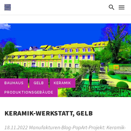
BAUHAUS
GELB
KERAMIK
PRODUKTIONSGEBÄUDE
KERAMIK-WERKSTATT, GELB
18.11.2022 Manufakturen-Blog-PopArt-Projekt: Keramik-