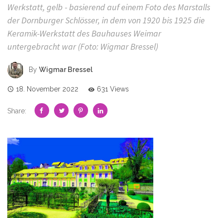
Werkstatt, gelb - basierend auf einem Foto des Marstalls
der Dornburger Schlösser, in dem von 1920 bis 1925 die
Keramik-Werkstatt des Bauhauses Weimar
untergebracht war (Foto: Wigmar Bressel)
By
Wigmar Bressel
18. November 2022
631 Views
Share: