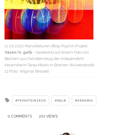
11.02.2022 Manufakturen-Blog-PopArt-Projekt:
Vasen IV, gelb
– basierend auf einem Foto von
Bechern aus Feinsteinzeug der Independent-
Keramikerin Tanja Möwis in Bremen Wulwesstraße
12 (Foto: Wigmar Bressel)
Tagged
FEINSTEINZEUG
GELB
KERAMIK
with
0 COMMENTS
201 VIEWS