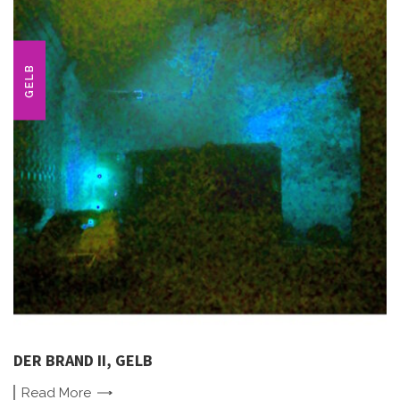
GELB
DER BRAND II, GELB
Read
More