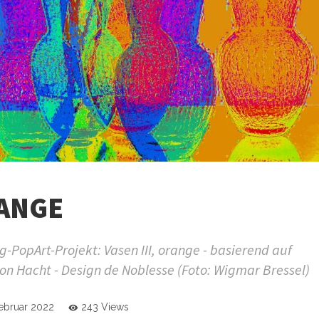
RANGE
PopArt-Projekt: Vasen III, orange - basierend auf
on Hacht - Design de Noblesse (Foto: Wigmar Bressel)
Februar 2022
243 Views