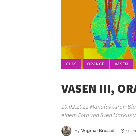
GLAS
ORANGE
VASEN
VASEN III, O
10.02.2022 Manufakturen-Blog-
einem Foto von Sven Markus v
By
Wigmar Bressel
10. 