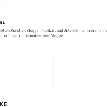
EL
bt als Künstler, Blogger, Publizist und Unternehmer in Bremen; e
Internetportals Manufakturen-Blog.de
k
be
IKE