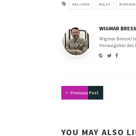
Tagged
BLUMEN
GLAS
ORANGE
with
WIGMAR BRESS
Wigmar Bressel le
Herausgeber des 
Website
Twitter
Faceboo
Youtu
Previous
Post
YOU MAY ALSO L