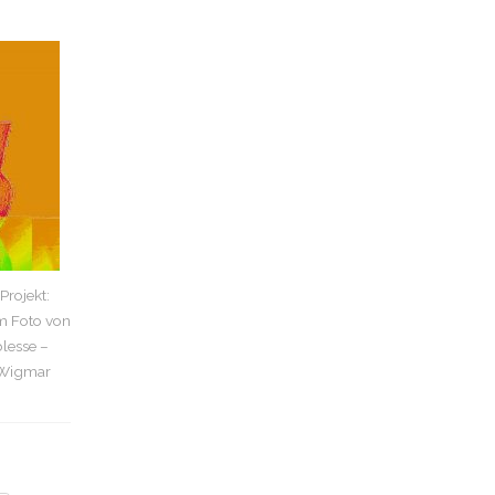
rojekt:
m Foto von
lesse –
 Wigmar