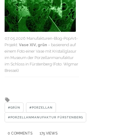
07.05.2026 Manufakturen-Blog-PopArt-
Projekt:
Vase XIV, grün
– basierend auf
einem Foto einer Vase mit Kristallglasur
im Museum der Porzellanmanufaktur
im Schloss in Fürstenberg (Foto: Wigmar
Bressel)
Tagged
with
GRÜN
PORZELLAN
PORZELLANMANUFAKTUR FÜRSTENBERG
0 COMMENTS
175 VIEWS