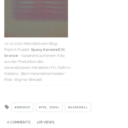
01.01.2021 Manufakturen-Blog-
PopArt-Projekt:
Spacy Karamell III,
bronze
– basierend auf einem Foto
aus der Produktion des
Karamellwaren-Herstellers Frl. Diehl in
Koblenz: „Beim Karamellschneiden“
(Foto: Wigmar Bressel)
Tagged
BRONZE
FRL. DIEHL
KARAMELL
with
0 COMMENTS
178 VIEWS