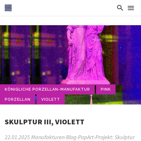
KÖNIGLICHE PORZELLAN-MANUFAKTUR
PINK
PORZELLAN
VIOLETT
SKULPTUR III, VIOLETT
22.01.2025 Manufakturen-Blog-PopArt-Projekt: Skulptur