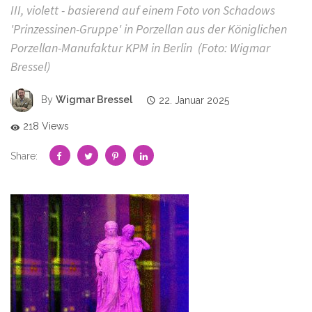
III, violett - basierend auf einem Foto von Schadows
'Prinzessinen-Gruppe' in Porzellan aus der Königlichen
Porzellan-Manufaktur KPM in Berlin (Foto: Wigmar
Bressel)
By
Wigmar Bressel
22. Januar 2025
218 Views
Share: