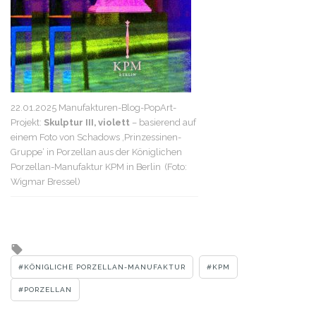
22.01.2025 Manufakturen-Blog-PopArt-
Projekt:
Skulptur III, violett
– basierend auf
einem Foto von Schadows ‚Prinzessinen-
Gruppe‘ in Porzellan aus der Königlichen
Porzellan-Manufaktur KPM in Berlin (Foto:
Wigmar Bressel)
Tagged
with
KÖNIGLICHE PORZELLAN-MANUFAKTUR
KPM
PORZELLAN