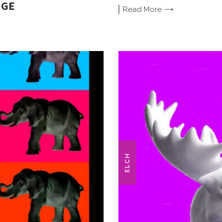
NGE
Read
More
ELCH