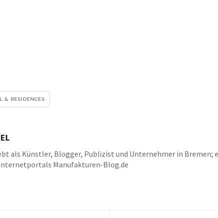
L & RESIDENCES
EL
bt als Künstler, Blogger, Publizist und Unternehmer in Bremen; e
Internetportals Manufakturen-Blog.de
k
be