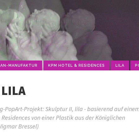
LAN-MANUFAKTUR
KPM HOTEL & RESIDENCES
LILA
P
 LILA
PopArt-Projekt: Skulptur II, lila - basierend auf eine
 Residences von einer Plastik aus der Königlichen
Wigmar Bressel)