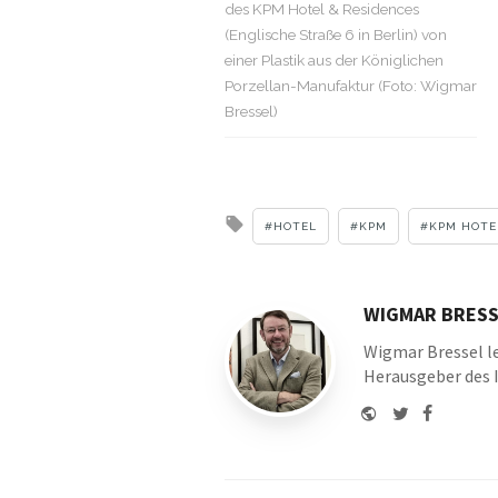
des KPM Hotel & Residences
(Englische Straße 6 in Berlin) von
einer Plastik aus der Königlichen
Porzellan-Manufaktur (Foto: Wigmar
Bressel)
Tagged
HOTEL
KPM
KPM HOTE
with
WIGMAR BRESS
Wigmar Bressel le
Herausgeber des 
Website
Twitter
Faceboo
Youtu