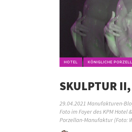
HOTEL
KÖNIGLICHE PORZEL
SKULPTUR II,
29.04.2021 Manufakturen-Blog-
Foto im Foyer des KPM Hotel &
Porzellan-Manufaktur (Foto: 