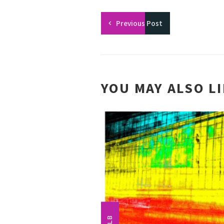
Previous
Post
YOU MAY ALSO L
GELB