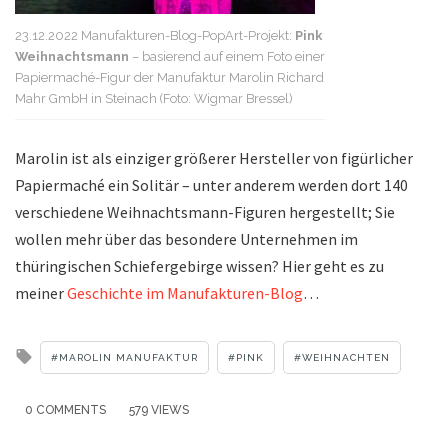
23.12.2022 Manufakturen-Blog-PopArt-Projekt:
Pink
Weihnachtsmann
– basierend auf einem Foto einer
Papiermaché-Figur der Manufaktur Marolin Richard
Mahr GmbH in Steinach (Foto: Wigmar Bressel)
Marolin ist als einziger größerer Hersteller von figürlicher
Papiermaché ein Solitär – unter anderem werden dort 140
verschiedene Weihnachtsmann-Figuren hergestellt; Sie
wollen mehr über das besondere Unternehmen im
thüringischen Schiefergebirge wissen? Hier geht es zu
meiner
Geschichte im Manufakturen-Blog
…
Tagged
MAROLIN MANUFAKTUR
PINK
WEIHNACHTEN
with
0 COMMENTS
579 VIEWS