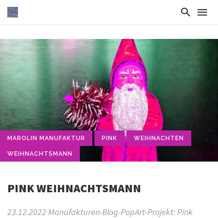
MAROLIN MANUFAKTUR
PINK
WEIHNACHTEN
WEIHNACHTSMANN
PINK WEIHNACHTSMANN
23.12.2022 Manufakturen-Blog-PopArt-Projekt: Pink