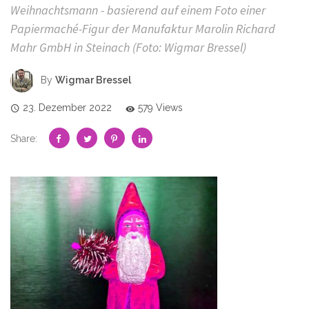
Weihnachtsmann - basierend auf einem Foto einer
Papiermaché-Figur der Manufaktur Marolin Richard
Mahr GmbH in Steinach (Foto: Wigmar Bressel)
By
Wigmar Bressel
23. Dezember 2022
579 Views
Share: