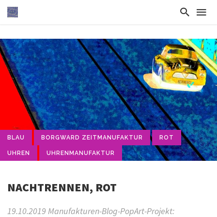
BLAU
BORGWARD ZEITMANUFAKTUR
ROT
UHREN
UHRENMANUFAKTUR
NACHTRENNEN, ROT
19.10.2019 Manufakturen-Blog-PopArt-Projekt: