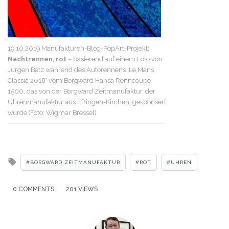
19.10.2019 Manufakturen-Blog-PopArt-Projekt:
Nachtrennen, rot
– basierend auf einem Foto von
Jürgen Betz während des Autorennens ‚Le Mans
Classic 2018‘ vom Borgward Hansa Renncoupé
1500, das von der Borgward Zeitmanufaktur, der
Uhrenmanufaktur aus Efringen-Kirchen, gesponsert
wurde (Foto: Wigmar Bressel)
Tagged
BORGWARD ZEITMANUFAKTUR
ROT
UHREN
with
0 COMMENTS
201 VIEWS