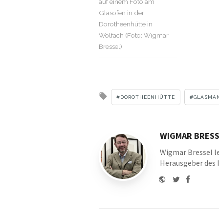
auf einem Foto am
Glasofen in der
Dorotheenhütte in
Wolfach (Foto: Wigmar
Bressel)
Tagged
DOROTHEENHÜTTE
GLASMA
with
WIGMAR BRESS
Wigmar Bressel le
Herausgeber des 
Website
Twitter
Faceboo
Youtu