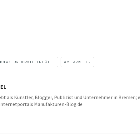
NUFAKTUR DOROTHEENHÜTTE
MITARBEITER
EL
bt als Künstler, Blogger, Publizist und Unternehmer in Bremen; e
Internetportals Manufakturen-Blog.de
k
be