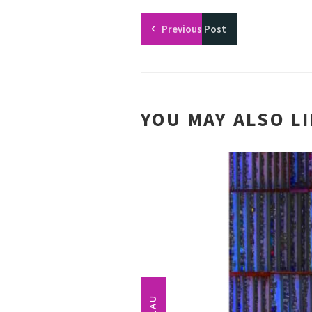
Previous
Post
YOU MAY ALSO L
BLAU