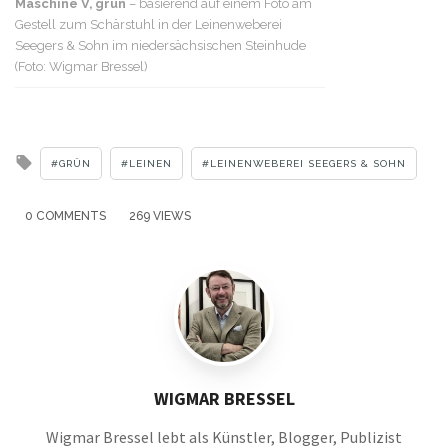
Maschine V, grün
– basierend auf einem Foto am
Gestell zum Schärstuhl in der Leinenweberei
Seegers & Sohn im niedersächsischen Steinhude
(Foto: Wigmar Bressel)
Tagged
GRÜN
LEINEN
LEINENWEBEREI SEEGERS & SOHN
with
0 COMMENTS
269 VIEWS
WIGMAR BRESSEL
Wigmar Bressel lebt als Künstler, Blogger, Publizist