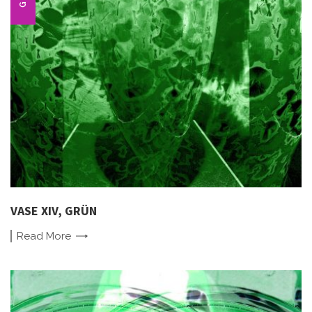
VASE XIV, GRÜN
Read
More