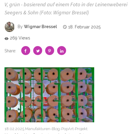
V, grün - basierend auf einem Foto in der Leinenweberei
Seegers & Sohn (Foto: Wigmar Bressel)
By
Wigmar Bressel
18. Februar 2025
269 Views
Share:
18.02.2025 Manufakturen-Blog-PopArt-Projekt: