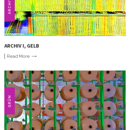
ARCHIV
ARCHIV I, GELB
Read
More
GRÜN