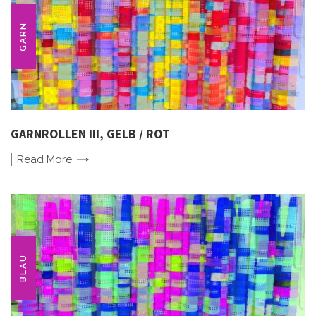
GARN
GARNROLLEN III, GELB / ROT
Read
More
BLAU