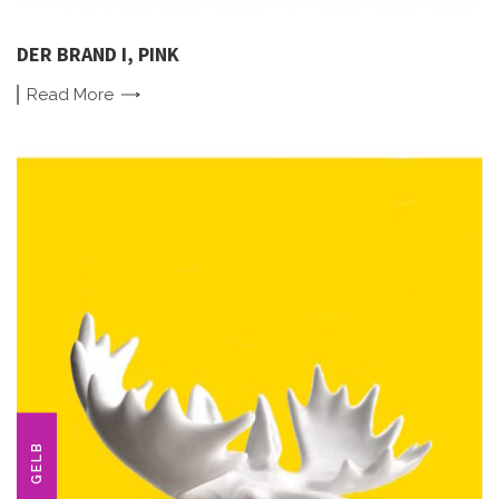
DER BRAND I, PINK
Read
More
GELB