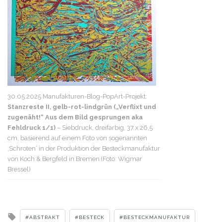
30.05.2025 Manufakturen-Blog-PopArt-Projekt:
Stanzreste II, gelb-rot-lindgrün („Verflixt und
zugenäht!“ Aus dem Bild gesprungen aka
Fehldruck 1/1)
– Siebdruck, dreifarbig, 37 x 26,5
cm, basierend auf einem Foto von sogenannten
‚Schroten‘ in der Produktion der Besteckmanufaktur
von Koch & Bergfeld in Bremen (Foto: Wigmar
Bressel)
Tagged
ABSTRAKT
BESTECK
BESTECKMANUFAKTUR