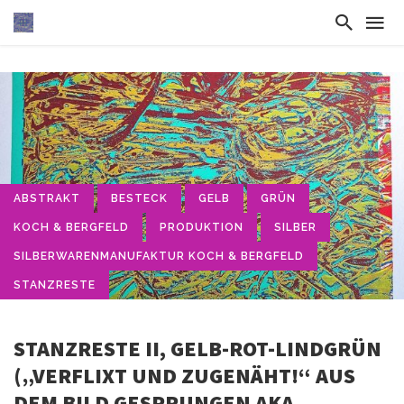
ABSTRAKT
BESTECK
GELB
GRÜN
KOCH & BERGFELD
PRODUKTION
SILBER
SILBERWARENMANUFAKTUR KOCH & BERGFELD
STANZRESTE
STANZRESTE II, GELB-ROT-LINDGRÜN
(„VERFLIXT UND ZUGENÄHT!“ AUS
DEM BILD GESPRUNGEN AKA